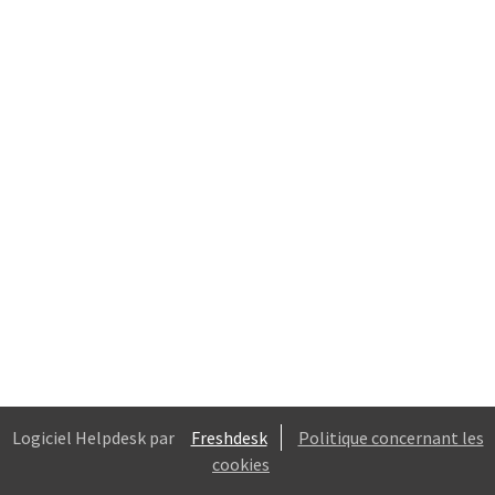
Logiciel Helpdesk par
Freshdesk
Politique concernant les
cookies